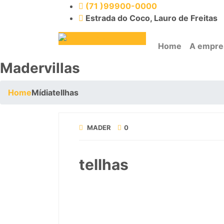
(71 )99900-0000
Estrada do Coco, Lauro de Freitas
Home
A empre
Madervillas
Home
Mídia
tellhas
MADER
0
tellhas