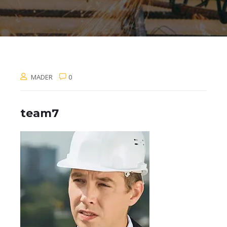
MADER
0
team7